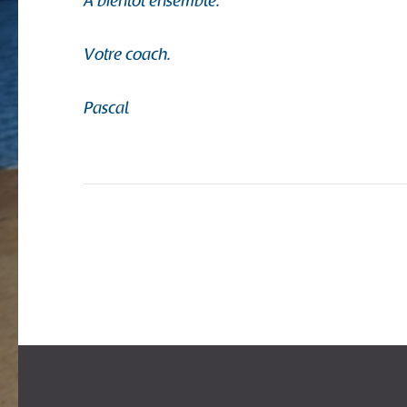
A bientôt ensemble.
Votre coach.
Pascal
Navigation
de
l’article