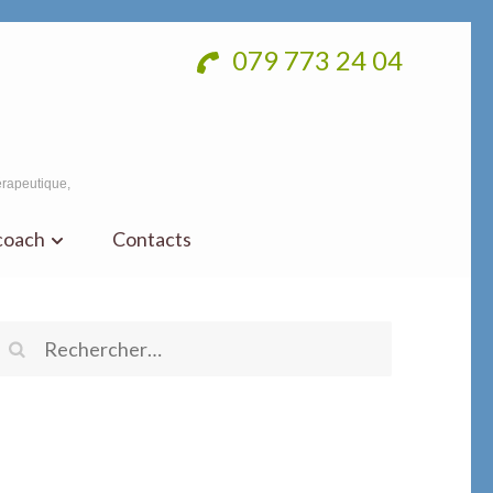
079 773 24 04
érapeutique,
 coach
Contacts
Rechercher :