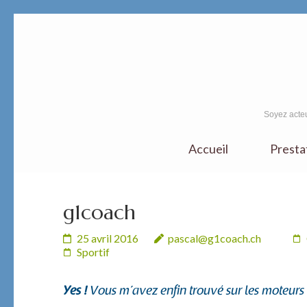
Aller
au
contenu
(Pressez
Entrée)
Soyez acteu
Accueil
Presta
g1coach
25 avril 2016
pascal@g1coach.ch
Sportif
Yes !
Vous m’avez enfin trouvé sur les moteurs