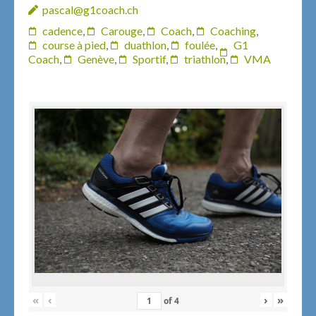
pascal@g1coach.ch
cadence
,
Carouge
,
Coach
,
Coaching
,
course à pied
,
duathlon
,
foulée
,
G1
Coach
,
Genève
,
Sportif
,
triathlon
,
VMA
«
‹
›
»
of
4